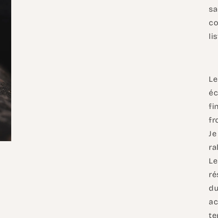
sa
co
li
Le
éc
fi
fr
Je
ra
Le
ré
du
ac
te