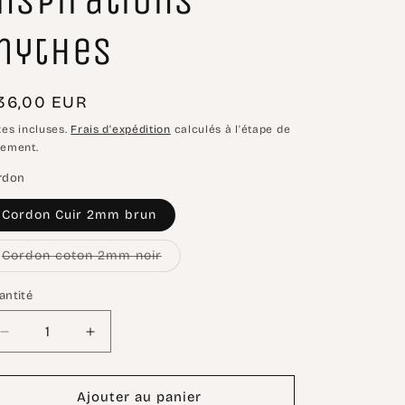
inspirations
mythes
ix
36,00 EUR
abituel
xes incluses.
Frais d'expédition
calculés à l'étape de
iement.
rdon
Cordon Cuir 2mm brun
Variante
Cordon coton 2mm noir
épuisée
ou
indisponible
antité
Réduire
Augmenter
la
la
quantité
quantité
de
de
Ajouter au panier