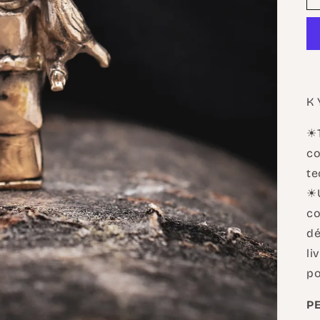
K 
☀T
co
te
☀U
co
dé
li
po
P