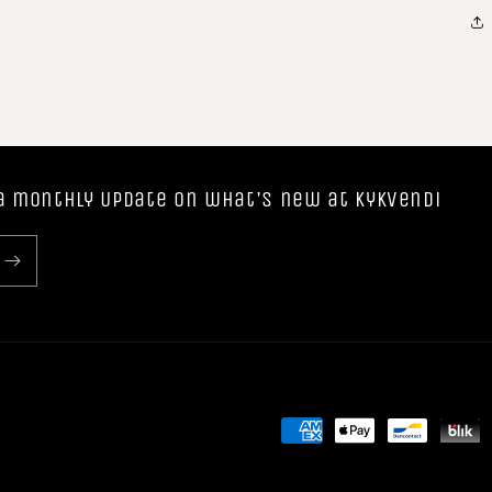
r a monthly Update on what's new at Kykvendi
Moyens
de