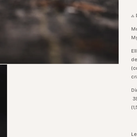
ஃ 
Mo
My
El
de
(c
cr
Di
39
(1
Le