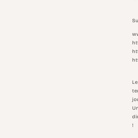
Su
w
ht
ht
ht
Le
te
jo
Un
di
!