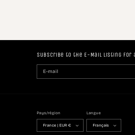
Subscribe to the E-Mail listing fo
E-mail
Pays/région
Langue
France | EUR €
Français