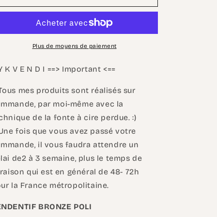
La
La
Morrigane
Morrigane
-
-
pendentif
pendentif
inspirations
inspirations
Plus de moyens de paiement
mythes
mythes
Y K V E N D I ==> Important <==
ous mes produits sont réalisés sur
mmande, par moi-même avec la
chnique de la fonte à cire perdue. :)
ne fois que vous avez passé votre
mmande, il vous faudra attendre un
lai de2 à 3 semaine, plus le temps de
vraison qui est en général de 48- 72h
ur la France métropolitaine.
ENDENTIF BRONZE POLI