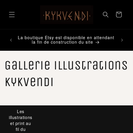
et
passer
au
Panier
contenu
La boutique Etsy est disponible en attendant
nt
la fin de construction du site
Gallerie illustrations
Kykvendi
Les
illustrations
et print au
fil du