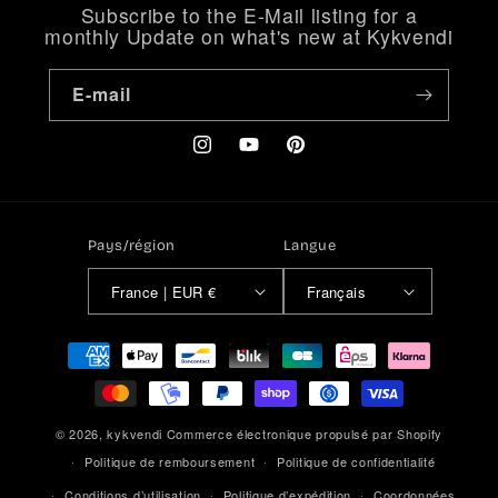
Subscribe to the E-Mail listing for a
monthly Update on what's new at Kykvendi
E-mail
Instagram
YouTube
Pinterest
Pays/région
Langue
France | EUR €
Français
Moyens
de
paiement
© 2026,
kykvendi
Commerce électronique propulsé par Shopify
Politique de remboursement
Politique de confidentialité
Conditions d’utilisation
Politique d’expédition
Coordonnées