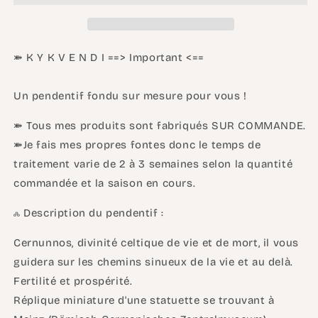
bronze
bronze
-
-
Réplique
Réplique
⤘ K Y K V E N D I ==> Important <==
Un pendentif fondu sur mesure pour vous !
⤘ Tous mes produits sont fabriqués SUR COMMANDE.
⤘Je fais mes propres fontes donc le temps de
traitement varie de 2 à 3 semaines selon la quantité
commandée et la saison en cours.
ஃ Description du pendentif :
Cernunnos, divinité celtique de vie et de mort, il vous
guidera sur les chemins sinueux de la vie et au delà.
Fertilité et prospérité.
Réplique miniature d'une statuette se trouvant à