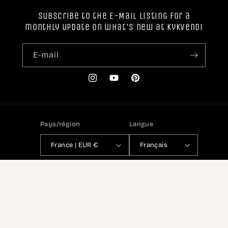
Subscribe to the E-Mail listing for a
monthly Update on what's new at Kykvendi
E-mail
Instagram
YouTube
Pinterest
Pays/région
Langue
France | EUR €
Français
Moyens
de
paiement
© 2026,
kykvendi
Commerce électronique propulsé par Shopify
Politique de remboursement
Politique de confidentialité