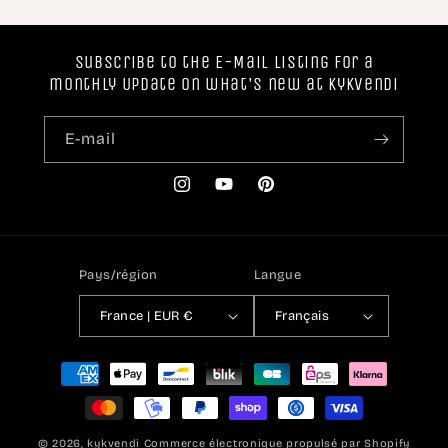
Subscribe to the E-Mail listing for a
monthly Update on what's new at Kykvendi
E-mail
Instagram
YouTube
Pinterest
Pays/région
Langue
France | EUR €
Français
Moyens
de
paiement
© 2026,
kykvendi
Commerce électronique propulsé par Shopify