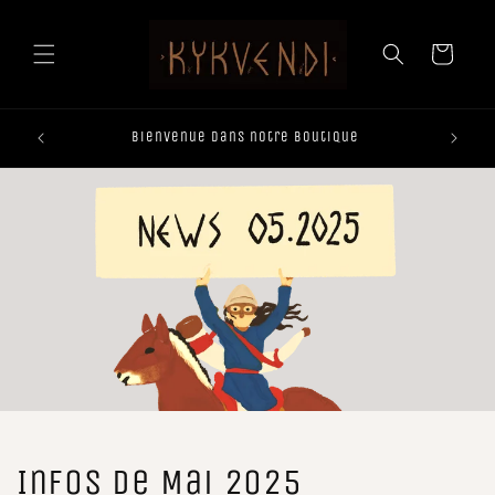
et
passer
au
Panier
contenu
Bienvenue dans notre boutique
Infos de Mai 2025